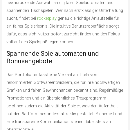
beeindruckende Auswahl an digitalen Spielautomaten und
spannenden Tischspielen. Wer nach erstklassiger Unterhaltung
sucht, findet bei
rocketplay
genau die richtige Anlaufstelle für
ein faires Spielerlebnis. Die intuitive Benutzeroberfläche sorgt
dafür, dass sich Nutzer sofort zureicht finden und den Fokus
voll auf den Spielspaß legen können.
Spannende Spielautomaten und
Bonusangebote
Das Portfolio umfasst eine Vielzahl an Titeln von
renommierten Softwareentwicklern, die für ihre hochwertigen
Grafiken und fairen Gewinnchancen bekannt sind. Regelmäßige
Promotionen und ein übersichtliches Treueprogramm
belohnen zudem die Aktivität der Spieler, was den Aufenthalt
auf der Plattform besonders attraktiv gestaltet. Sicherheit und
eine transparente Kommunikation stehen dabei stets an
oberster Stelle.