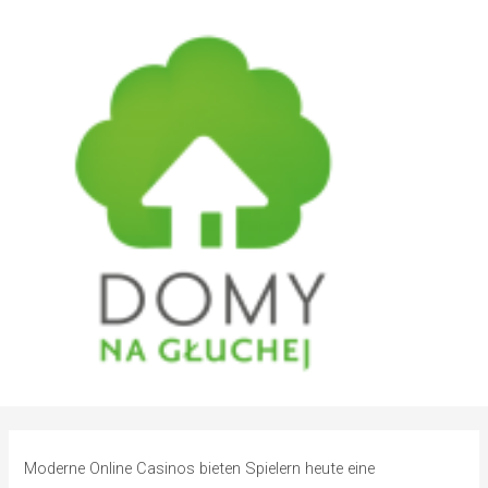
Moderne Online Casinos bieten Spielern heute eine