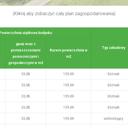
(Kliknij aby zobaczyć cały plan zagospodarowania)
Powierzchnia użytkowa budynku
garaż wraz z
Typ zabudowy
pomieszczeniami
Razem powierzchnia w
pomocniczymi i
m2
gospodarczymi w m2
33,08
159,69
bliźniak
33,08
159,69
bliźniak
33,08
159,69
bliźniak
33,08
159,69
bliźniak
33,08
159,69
wolnostojący