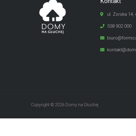
Kontakt
ul. Żorska 14,
538 902 000
biuro@formica
kontakt@domy
Copyright © 2026 Domy na Głuchej