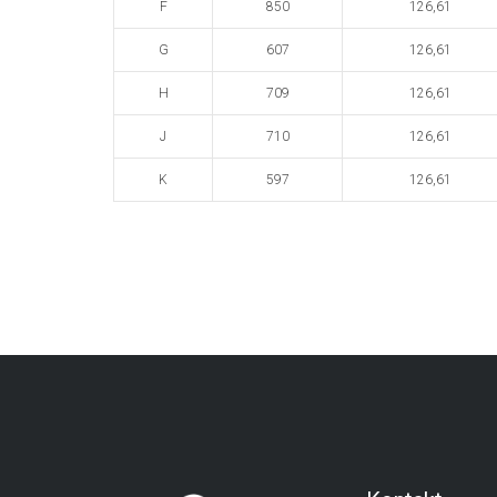
F
850
126,61
G
607
126,61
H
709
126,61
J
710
126,61
K
597
126,61