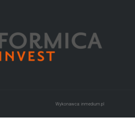
Wykonawca: inmedium.pl