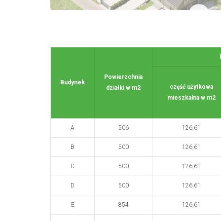
Powierzchnia
Budynek
część użytkowa
działki w m2
mieszkalna w m2
A
506
126,61
B
500
126,61
C
500
126,61
D
500
126,61
E
854
126,61