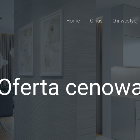
Home
O nas
O inwestycji
Oferta cenow