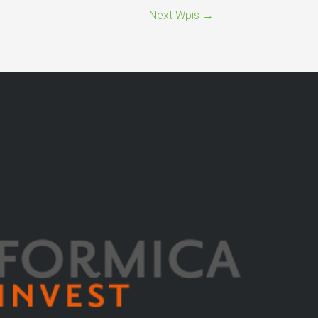
Next Wpis
→