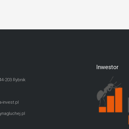
Inwestor
 44-203 Rybnik
-invest.pl
nagluchej.pl