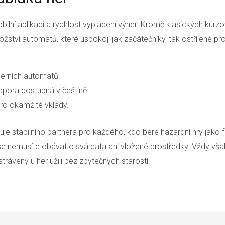
obilní aplikaci a rychlost vyplácení výher. Kromě klasických kurz
ství automatů, které uspokojí jak začátečníky, tak ostřílené pro
herních automatů.
dpora dostupná v češtině.
ro okamžité vklady.
vuje stabilního partnera pro každého, kdo bere hazardní hry jako
e nemusíte obávat o svá data ani vložené prostředky. Vždy vš
trávený u her užili bez zbytečných starostí.