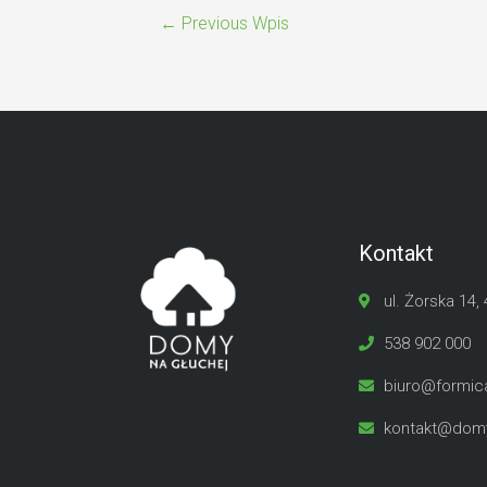
←
Previous Wpis
Kontakt
ul. Żorska 14,
538 902 000
biuro@formica
kontakt@domy