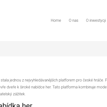
Home
O nas
O inwestycji
 stala jednou z nejvyhledávanějších platforem pro české hráče
ře dveře k široké nabídce her. Tato platforma kombinuje mode
atelský zážitek.
abídka her