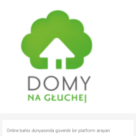
Online bahis dünyasında güvenilir bir platform arayan