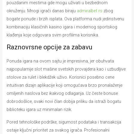
pouzdanim mestima gde mogu uživati u bezbednom
okruženju. Mnogi igrači danas biraju
admiralbet rs
zbog
bogate ponude i brzih isplata. Ova platforma nudi jedinstvenu
kombinaciju klasičnih kasino igara i modernog sportskog
klađenja koje odgovara svim profilima korisnika.
Raznovrsne opcije za zabavu
Ponuda igara na ovom sajtu je impresivna, jer obuhvata
najpopularnije slot mašine svetskih provajdera kao i uzbudljive
stolove za rulet i blekdžek uživo. Korisnici posebno cene
intuitivan dizajn aplikacije koji omogućava brzo pronalaženje
omiljenih naslova bez ikakvog odlaganja. Uz česte bonuse
dobrodošlice, svaki novi član dobija priliku da istraži bogatu
biblioteku igara uz minimalan rizik.
Pored tehnološke podrške, sigurnost podataka i transakcija
ostaje ključni prioritet za svakog igrača. Profesionalni