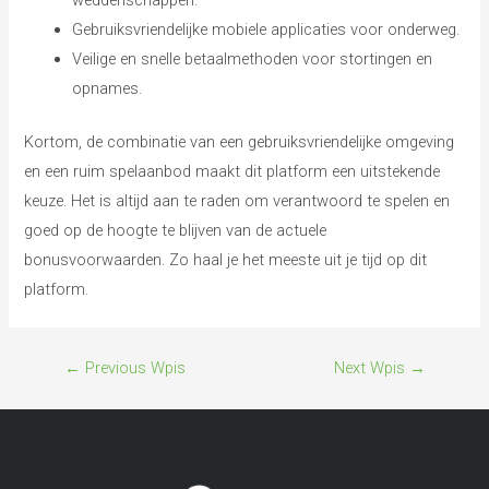
Gebruiksvriendelijke mobiele applicaties voor onderweg.
Veilige en snelle betaalmethoden voor stortingen en
opnames.
Kortom, de combinatie van een gebruiksvriendelijke omgeving
en een ruim spelaanbod maakt dit platform een uitstekende
keuze. Het is altijd aan te raden om verantwoord te spelen en
goed op de hoogte te blijven van de actuele
bonusvoorwaarden. Zo haal je het meeste uit je tijd op dit
platform.
←
Previous Wpis
Next Wpis
→