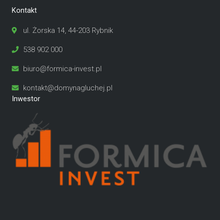
Kontakt
ul. Żorska 14, 44-203 Rybnik
538 902 000
biuro@formica-invest.pl
kontakt@domynagluchej.pl
Inwestor