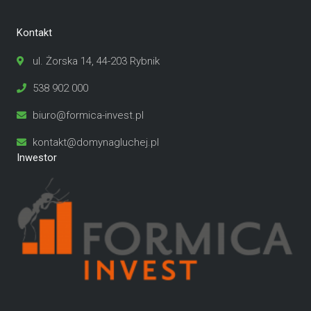
Kontakt
ul. Żorska 14, 44-203 Rybnik
538 902 000
biuro@formica-invest.pl
kontakt@domynagluchej.pl
Inwestor