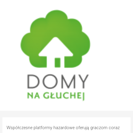
Współczesne platformy hazardowe oferują graczom coraz