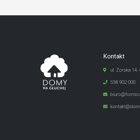
Kontakt
ul. Żorska 14,
538 902 000
biuro@formica
kontakt@domy