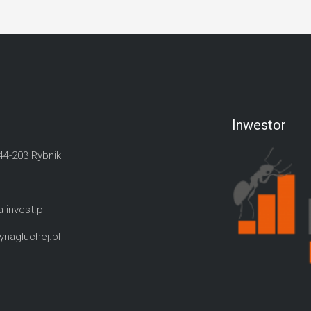
Inwestor
 44-203 Rybnik
-invest.pl
nagluchej.pl