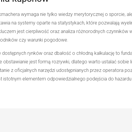
kmachera wymaga nie tylko wiedzy merytorycznej o sporcie, ale
tawia na systemy oparte na statystykach, które pozwalają wye
 kluczem jest cierpliwość oraz analiza różnorodnych czynników
awodników czy warunki pogodowe.
 dostępnych rynków oraz dbałość o chłodną kalkulację to funda
e obstawianie jest formą rozrywki, dlatego warto ustalać sobie 
nie z oficjalnych narzędzi udostępnianych przez operatora poz
 istotnym elementem odpowiedzialnego podejścia do hazardu w