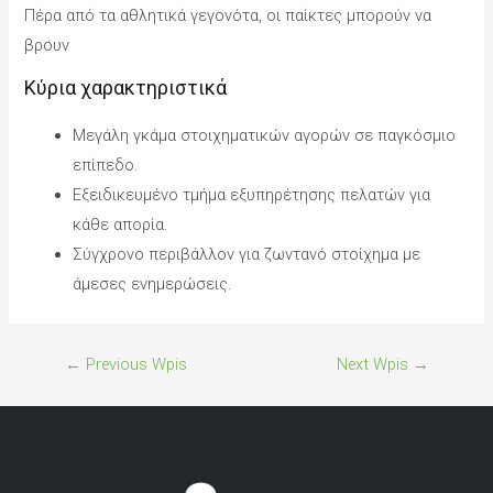
Πέρα από τα αθλητικά γεγονότα, οι παίκτες μπορούν να
βρουν
Κύρια χαρακτηριστικά
Μεγάλη γκάμα στοιχηματικών αγορών σε παγκόσμιο
επίπεδο.
Εξειδικευμένο τμήμα εξυπηρέτησης πελατών για
κάθε απορία.
Σύγχρονο περιβάλλον για ζωντανό στοίχημα με
άμεσες ενημερώσεις.
←
Previous Wpis
Next Wpis
→