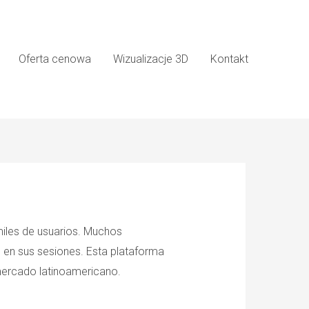
Oferta cenowa
Wizualizacje 3D
Kontakt
miles de usuarios. Muchos
en sus sesiones. Esta plataforma
mercado latinoamericano.