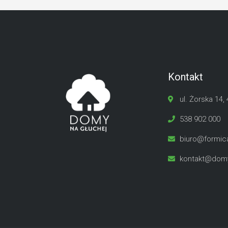
Kontakt
ul. Żorska 14,
538 902 000
biuro@formica
kontakt@domy