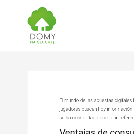
El mundo de las apuestas digitales
jugadores buscan hoy información 
se ha consolidado como un referen
Ventajas de consu