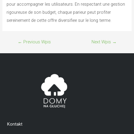
pour accompagner les utilisateurs. En respectant une gestion
rigoureuse de son budget, chaque parieur peut profiter
sereinement de cette offre diversifiee sur le long terme.
←
Previous Wpis
Next Wpis
→
Kontakt