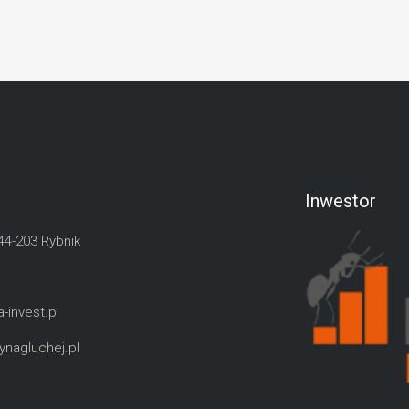
Inwestor
 44-203 Rybnik
-invest.pl
nagluchej.pl