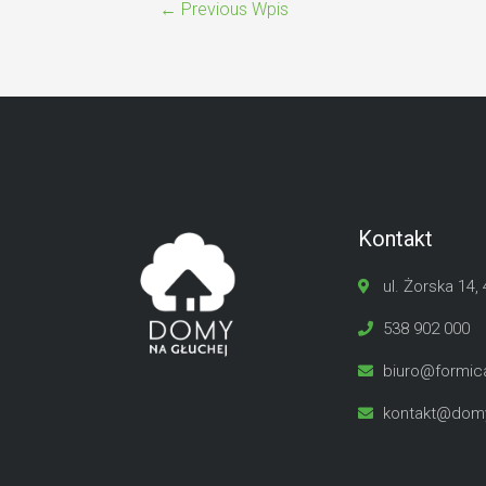
←
Previous Wpis
Kontakt
ul. Żorska 14,
538 902 000
biuro@formica
kontakt@domy