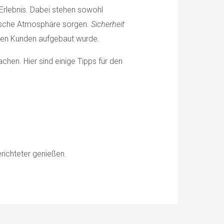
Erlebnis. Dabei stehen sowohl
ntische Atmosphäre sorgen.
Sicherheit
eten Kunden aufgebaut wurde.
chen. Hier sind einige Tipps für den
erichteter genießen.