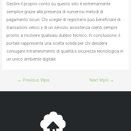
Gestire il proprio conto su questo sito è estremamente
semplice grazie alla presenza di numerosi metodi di
pagamento sicuri. Chi sceglie di registrarsi può beneficiare di
transazioni veloci e di un servizio assistenza clienti sempre
pronto a risolvere qualsiasi dubbio tecnico. In conclusione, il
portale rappresenta una scelta solida per chi desidera
coniugare intrattenimento di qualità e sicurezza tecnologica in
un unico ambiente digitale.
←
Previous Wpis
Next Wpis
→