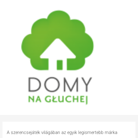
A szerencsejáték világában az egyik legismertebb márka