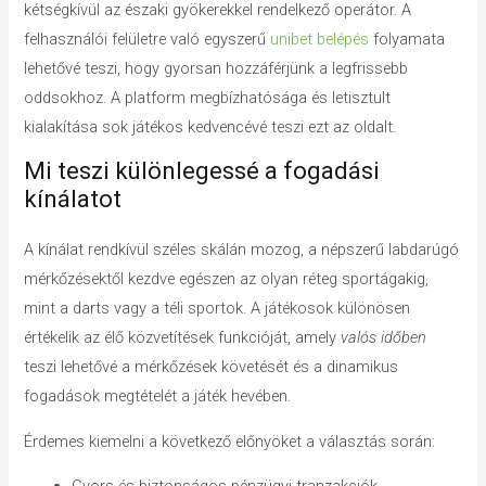
kétségkívül az északi gyökerekkel rendelkező operátor. A
felhasználói felületre való egyszerű
unibet belépés
folyamata
lehetővé teszi, hogy gyorsan hozzáférjünk a legfrissebb
oddsokhoz. A platform megbízhatósága és letisztult
kialakítása sok játékos kedvencévé teszi ezt az oldalt.
Mi teszi különlegessé a fogadási
kínálatot
A kínálat rendkívül széles skálán mozog, a népszerű labdarúgó
mérkőzésektől kezdve egészen az olyan réteg sportágakig,
mint a darts vagy a téli sportok. A játékosok különösen
értékelik az élő közvetítések funkcióját, amely
valós időben
teszi lehetővé a mérkőzések követését és a dinamikus
fogadások megtételét a játék hevében.
Érdemes kiemelni a következő előnyöket a választás során: