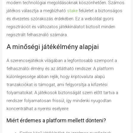
modern technológiai megoldásoknak köszönhetően. Számos
játékos választja a megbízható
stake
felületet a biztonságos
és élvezetes szórakozás érdekében. Ez a weboldal gyors
regisztrációt és változatos játékkínálatot biztosít minden
regisztrált felhasználó számára.
A minőségi játékélmény alapjai
A szerencsejátékok világában a legfontosabb szempont a
felhasználói élmény és az átlátható rendszer. A platform
különlegessége abban rejlik, hogy
kriptovaluta
alapú
tranzakciókat is támogat, ami felgyorsítja a kifizetési
folyamatokat. A játékosok biztonságát szem előtt tartva a
rendszer folyamatosan frissül, így mindenki nyugodtan
koncentrálhat a nyerési esélyeire.
Miért érdemes a platform mellett dönteni?